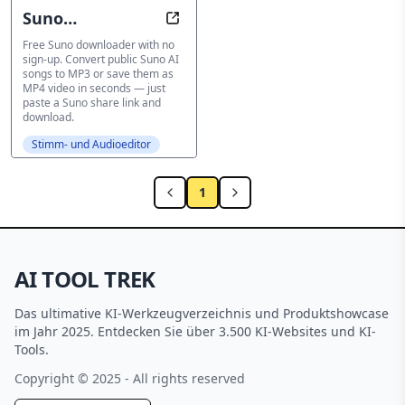
Suno
Free Suno AI Music Downloader wi
Downloader
Free Suno downloader with no
sign-up. Convert public Suno AI
songs to MP3 or save them as
MP4 video in seconds — just
paste a Suno share link and
download.
Stimm- und Audioeditor
1
AI TOOL TREK
Das ultimative KI-Werkzeugverzeichnis und Produktshowcase
im Jahr 2025. Entdecken Sie über 3.500 KI-Websites und KI-
Tools.
Copyright © 2025 - All rights reserved