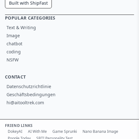
Built with ShipFast
POPULAR CATEGORIES
Text & Writing
Image
chatbot
coding
NSFW
CONTACT
Datenschutzrichtlinie
Geschäftsbedingungen
hi@aitooltrek.com
FRIEND LINKS
DokeyAI
AI With Me
Game Sprunki
Nano Banana Image
Poople Today
SBTI Personality Test