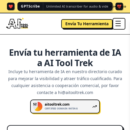
❤️
❤️
GPTScribe
Unlimited AI transcriber for audio & vide.
SPONSORED
Envía Tu Herramienta
men
Envía tu herramienta de IA
a AI Tool Trek
Incluye tu herramienta de IA en nuestro directorio curado
para mejorar la visibilidad y atraer tráfico cualificado.
Para
cualquier asistencia o cooperación comercial, por favor
contacte a hi@aitooltrek.com
52
aitooltrek.com
CERTIFIED DOMAIN RATING