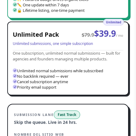
✏️ One update within 7 days
🔒 Lifetime listing, one-time payment
Unlimited
$
39.9
Unlimited Pack
$
79.9
/ mo
Unlimited submissions, one simple subscription
One subscription, unlimited normal submissions — built for
agencies and founders managing multiple products.
Unlimited normal submissions while subscribed
No backlink required — ever
Cancel subscription anytime
Priority email support
Fast Track
SUBMISSION LANE
Skip the queue. Live in 24 hrs.
NOMBRE DEL SITIO WEB