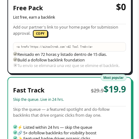
$
0
Free Pack
List free, earn a backlink
Add our partner's link to your home page for submission
approval.
COPY
<a href='https://aitooltrek.com'>AI Tool Trek</a>
Revisado en 72 horas y listado dentro de 15 días.
Build a dofollow backlink foundation
Tu envío se eliminará una vez que se elimine el backlink.
Most popular
$
19.9
Fast Track
$
29.9
Skip the queue. Live in 24 hrs.
Skip the queue — a featured spotlight and do-follow
backlinks that drive organic clicks from day one.
⚡ Listed within 24 hrs — skip the queue
🔗 5+ dofollow backlinks for visibility boost
✨ Featured badge drives organic clicks