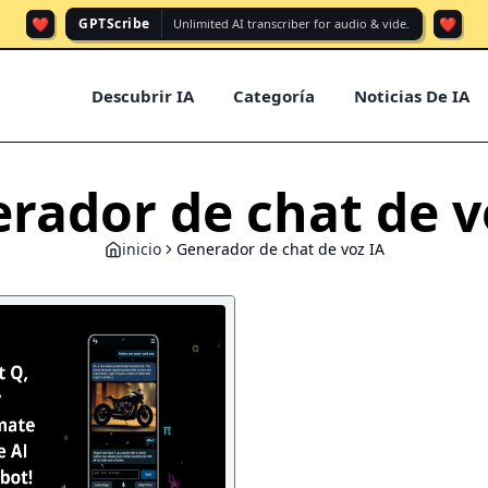
❤️
❤️
GPTScribe
Unlimited AI transcriber for audio & vide.
Descubrir IA
Categoría
Noticias De IA
rador de chat de v
inicio
Generador de chat de voz IA