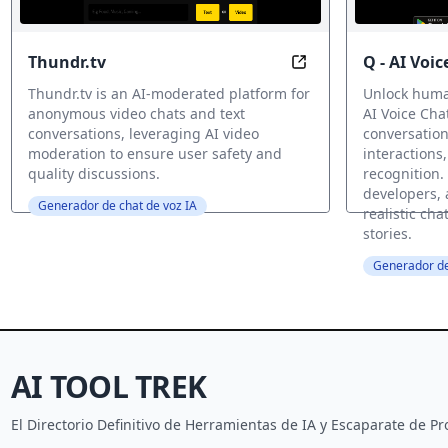
Thundr.tv
Q - AI Voi
Connect with Kindre
Thundr.tv is an AI-moderated platform for
Unlock human
anonymous video chats and text
AI Voice Cha
conversations, leveraging AI video
conversationa
moderation to ensure user safety and
interactions
quality discussions.
recognition. 
developers, 
Generador de chat de voz IA
realistic ch
stories.
Generador de
AI TOOL TREK
El Directorio Definitivo de Herramientas de IA y Escaparate de 