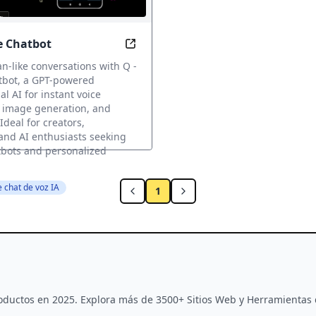
ce Chatbot
d Souls, Safely and Seamlessly
Unlock Human-Like Conversations 
-like conversations with Q -
tbot, a GPT-powered
l AI for instant voice
, image generation, and
Ideal for creators,
and AI enthusiasts seeking
atbots and personalized
 chat de voz IA
1
Productos en 2025. Explora más de 3500+ Sitios Web y Herramientas 