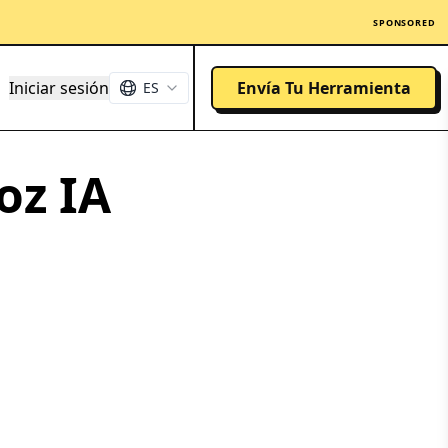
SPONSORED
Iniciar sesión
Envía Tu Herramienta
ES
oz IA