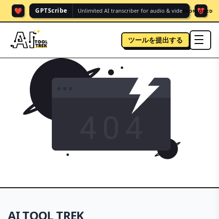
❤️
❤️
GPTScribe
Unlimited AI transcriber for audio & vide.
SPONSORED
ツールを提出する
men
ホームへ移動
This tool is no longer available
AI TOOL TREK