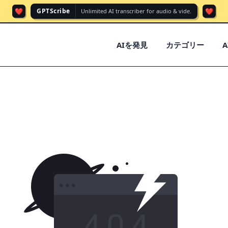
❤️
❤️
GPTScribe
Unlimited AI transcriber for audio & vide.
AIを発見
カテゴリー