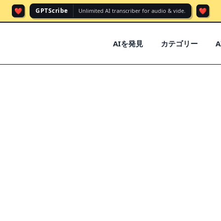
❤️
❤️
GPTScribe
Unlimited AI transcriber for audio & vide.
AIを発見
カテゴリー