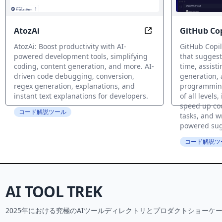
AtozAi
GitHub Cop
Transform Code Comp
AtozAi: Boost productivity with AI-
GitHub Copil
powered development tools, simplifying
that suggest
coding, content generation, and more. AI-
time, assist
driven code debugging, conversion,
generation,
regex generation, explanations, and
programming 
instant text explanations for developers.
of all levels
speed up cod
コード解説ツール
tasks, and wr
powered sug
コード解説ツ
AI TOOL TREK
2025年における究極のAIツールディレクトリとプロダクトショーケー