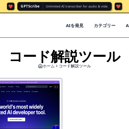
❤️
❤️
GPTScribe
Unlimited AI transcriber for audio & vide.
AIを発見
カテゴリー
コード解説ツール
ホーム
コード解説ツール