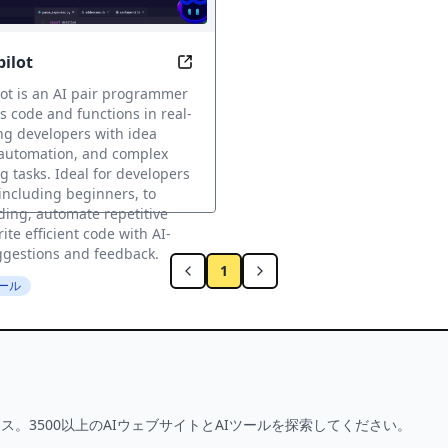
ilot
lexity into Productivity
Code Faster with AI-Powered Pai
ot is an AI pair programmer
s code and functions in real-
ing developers with idea
 automation, and complex
tasks. Ideal for developers
, including beginners, to
ing, automate repetitive
ite efficient code with AI-
gestions and feedback.
1
ール
ス。3500以上のAIウェブサイトとAIツールを探索してください。