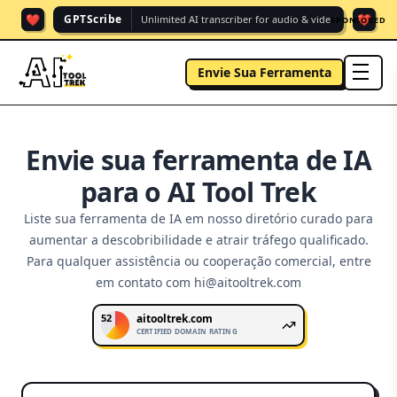
❤️
❤️
GPTScribe
Unlimited AI transcriber for audio & vide.
SPONSORED
Envie Sua Ferramenta
men
Envie sua ferramenta de IA
para o AI Tool Trek
Liste sua ferramenta de IA em nosso diretório curado para
aumentar a descobribilidade e atrair tráfego qualificado.
Para qualquer assistência ou cooperação comercial, entre
em contato com hi@aitooltrek.com
52
aitooltrek.com
CERTIFIED DOMAIN RATING