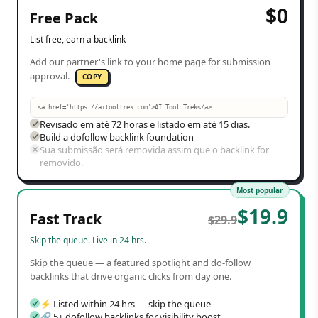
$
0
Free Pack
List free, earn a backlink
Add our partner's link to your home page for submission
approval.
COPY
<a href='https://aitooltrek.com'>AI Tool Trek</a>
Revisado em até 72 horas e listado em até 15 dias.
Build a dofollow backlink foundation
Sua submissão será removida assim que o backlink for
removido.
Most popular
$
19.9
Fast Track
$
29.9
Skip the queue. Live in 24 hrs.
Skip the queue — a featured spotlight and do-follow
backlinks that drive organic clicks from day one.
⚡ Listed within 24 hrs — skip the queue
🔗 5+ dofollow backlinks for visibility boost