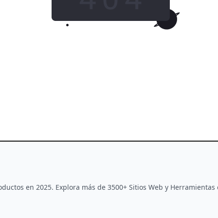
IR A INICIO
This tool is no longer available
Productos en 2025. Explora más de 3500+ Sitios Web y Herramientas 