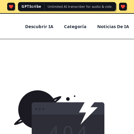
❤️
❤️
GPTScribe
Unlimited AI transcriber for audio & vide.
Descubrir IA
Categoría
Noticias De IA