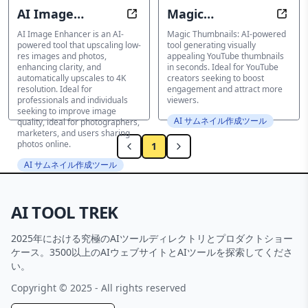
AI Image
Magic
Revive Any Photo with Stunning Cl
Eye-C
Enhancer
Thumbnails
AI Image Enhancer is an AI-
Magic Thumbnails: AI-powered
powered tool that upscaling low-
tool generating visually
res images and photos,
appealing YouTube thumbnails
enhancing clarity, and
in seconds. Ideal for YouTube
automatically upscales to 4K
creators seeking to boost
resolution. Ideal for
engagement and attract more
professionals and individuals
viewers.
seeking to improve image
AI サムネイル作成ツール
quality, ideal for photographers,
marketers, and users sharing
photos online.
1
AI サムネイル作成ツール
AI TOOL TREK
2025年における究極のAIツールディレクトリとプロダクトショー
ケース。3500以上のAIウェブサイトとAIツールを探索してくださ
い。
Copyright © 2025 - All rights reserved