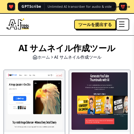
❤️
❤️
GPTScribe
Unlimited AI transcriber for audio & vide.
SPONSORED
ツールを提出する
men
AI サムネイル作成ツール
ホーム
AI サムネイル作成ツール