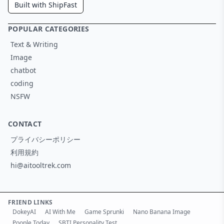
Built with ShipFast
POPULAR CATEGORIES
Text & Writing
Image
chatbot
coding
NSFW
CONTACT
プライバシーポリシー
利用規約
hi@aitooltrek.com
FRIEND LINKS
DokeyAI
AI With Me
Game Sprunki
Nano Banana Image
Poople Today
SBTI Personality Test